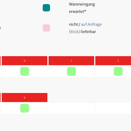
Wareneingang
erwartet*
nicht /
auf Anfrage
ge
(klick)
lieferbar
0
1
2
4