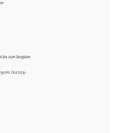
en
l bis zum längsten
,5cm), Gr.2 (17,5-