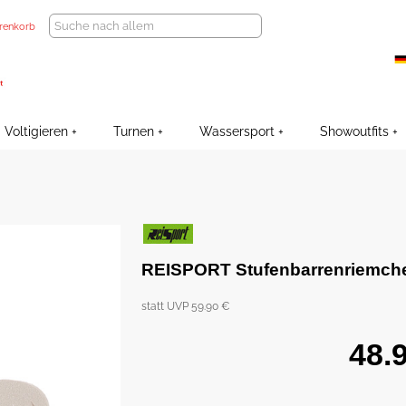
renkorb
Voltigieren
Turnen
Wassersport
Showoutfits
REISPORT Stufenbarrenriemch
statt UVP 59.90 €