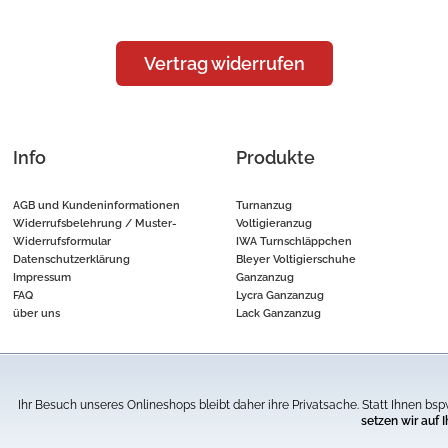
Vertrag widerrufen
Info
Produkte
AGB und Kundeninformationen
Turnanzug
Widerrufsbelehrung / Muster-
Voltigieranzug
Widerrufsformular
IWA Turnschläppchen
Datenschutzerklärung
Bleyer Voltigierschuhe
Impressum
Ganzanzug
FAQ
Lycra Ganzanzug
über uns
Lack Ganzanzug
zum UVP (unverbindlicher Verkaufspreis) des Herstellers bzw. unser ehemal
Ihr Besuch unseres Onlineshops bleibt daher ihre Privatsache. Statt Ihnen 
Alle Preise inkl. 19% MwSt. zzgl. Versandkosten.
setzen wir auf