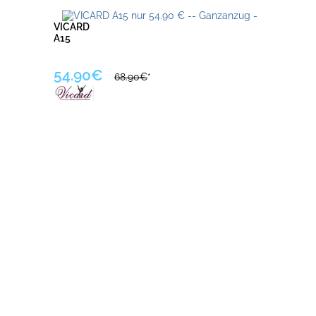
VICARD
A15
54.90€
68.90€
*