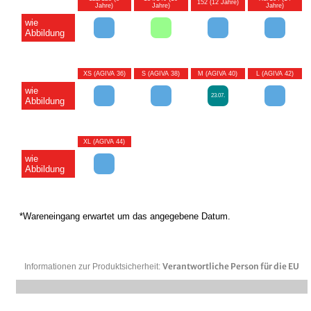
152 (12 Jahre)
Jahre)
Jahre)
Jahre)
wie
Abbildung
XS (AGIVA 36)
S (AGIVA 38)
M (AGIVA 40)
L (AGIVA 42)
wie
23.07.
Abbildung
XL (AGIVA 44)
wie
Abbildung
*Wareneingang erwartet um das angegebene Datum.
Verantwortliche Person für die EU
Informationen zur Produktsicherheit: