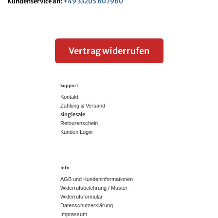
Kundenservice an:
+49 33205 607960
Vertrag widerrufen
Support
Kontakt
Zahlung & Versand
singlesale
Retourenschein
Kunden Login
Info
AGB und Kundeninformationen
Widerrufsbelehrung / Muster-
Widerrufsformular
Datenschutzerklärung
Impressum