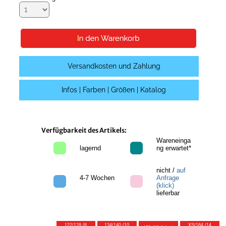
Versandkosten und Zahlung
Infos | Farben | Größen | Katalog
Verfügbarkeit des Artikels:
Wareneinga
lagernd
ng erwartet*
nicht /
auf
4-7 Wochen
Anfrage
(klick)
lieferbar
122/128 (8
134/140 (10
XS/164 (14