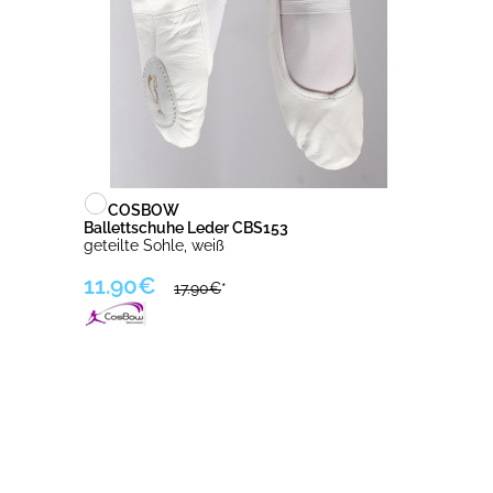
COSBOW
Ballettschuhe Leder CBS153
geteilte Sohle, weiß
11.90€
17.90€
*