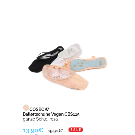
COSBOW
Ballettschuhe Vegan CBS115
ganze Sohle, rosa
13.90€
19.90€
*