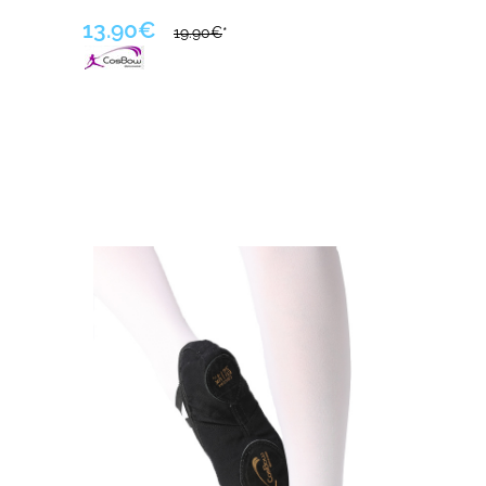
13.90€
19.90€
*