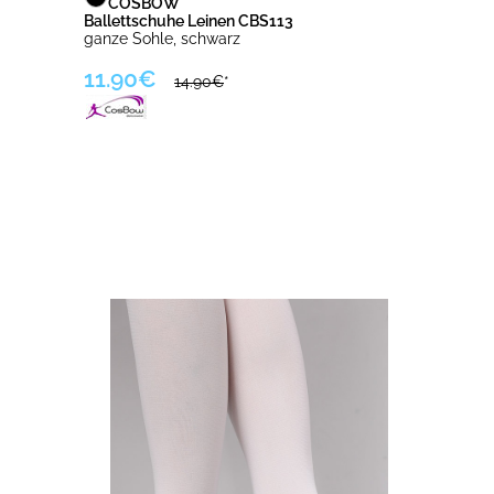
COSBOW
Ballettschuhe Leinen CBS113
ganze Sohle, schwarz
11.90€
14.90€
*