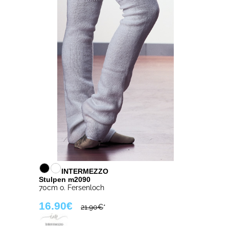
INTERMEZZO
Stulpen m2090
70cm o. Fersenloch
16.90€
21.90€
*