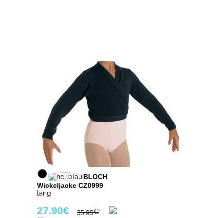
BLOCH
Wickeljacke CZ0999
lang
27.90€
35.95€
*