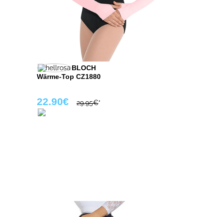
BLOCH
Wärme-Top CZ1880
22.90€
29.95€
*