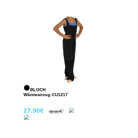
BLOCH
Wärmeanzug CU1217
27.90€
39.95€
*