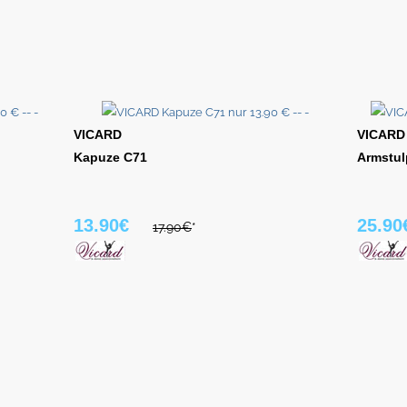
VICARD
VICARD
Kapuze C71
Armstu
13.90€
25.90
17.90€
*