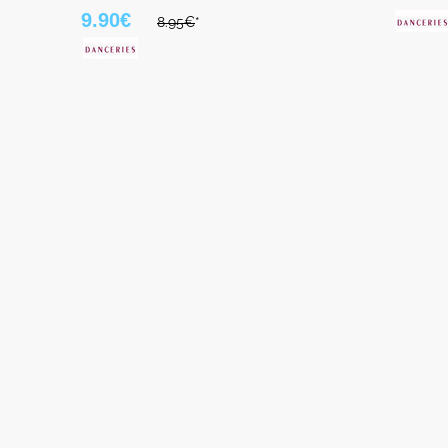
9.90€
8.95€
*