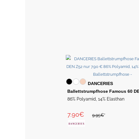
DANCERIES
Ballettstrumpfhose Famous 60 D
86% Polyamid, 14% Elasthan
7.90€
9.95€
*