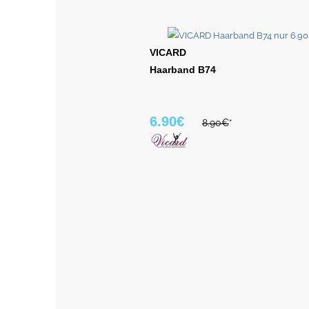
VICARD
Haarband B74
6.90€
8.90€
*