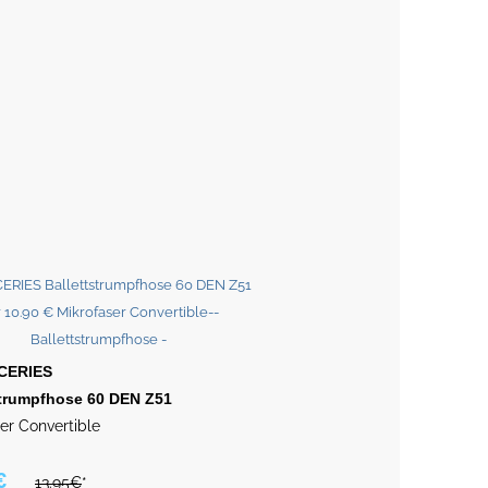
CERIES
strumpfhose 60 DEN Z51
er Convertible
€
13.95€
*