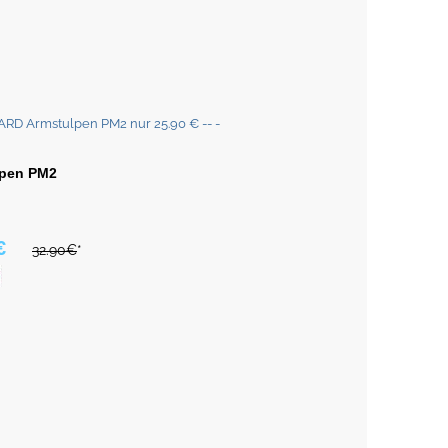
lpen PM2
€
32.90€
*