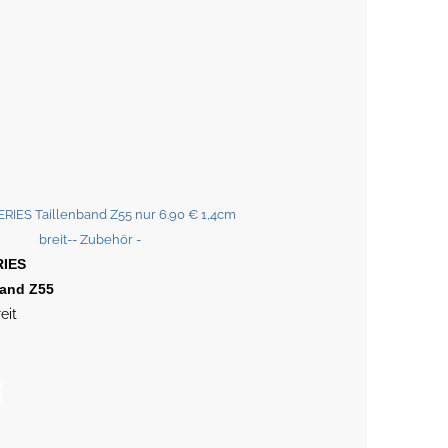
IES
band Z55
eit