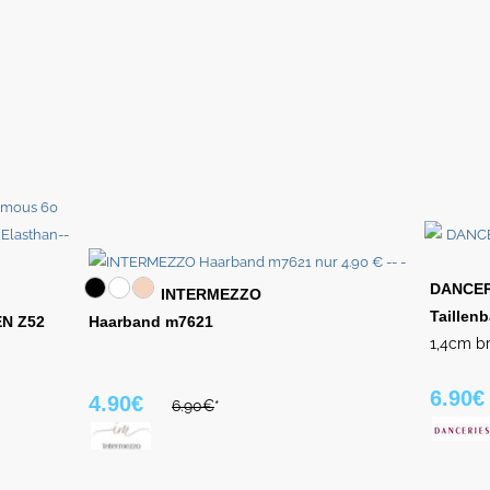
DANCER
INTERMEZZO
Taillen
EN Z52
Haarband m7621
1,4cm br
6.90€
4.90€
6.90€
*