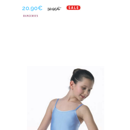
20.90€
32.95€
*