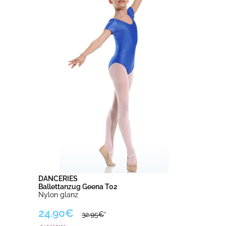
DANCERIES
Ballettanzug Geena T02
Nylon glanz
24.90€
32.95€
*