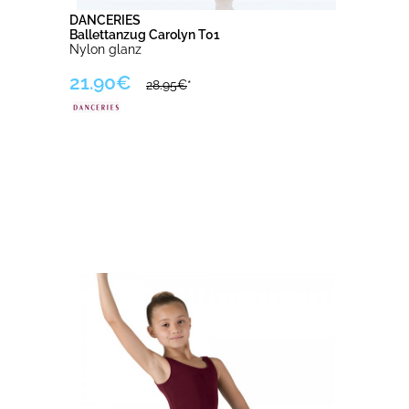
DANCERIES
Ballettanzug Carolyn T01
Nylon glanz
21.90€
28.95€
*