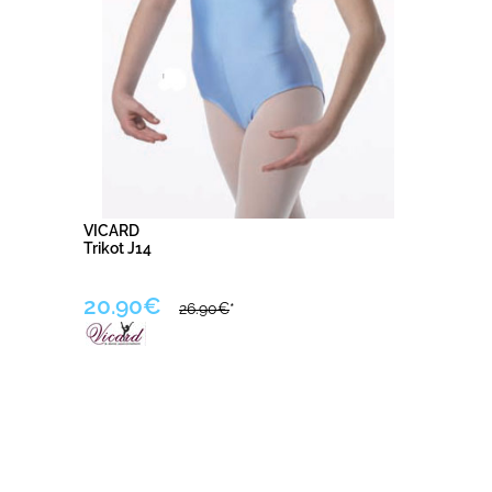
VICARD
Trikot J14
20.90€
26.90€
*