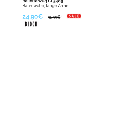
Ballettanzug CL5409
Baumwolle, lange Arme
24.90€
31.95€
*