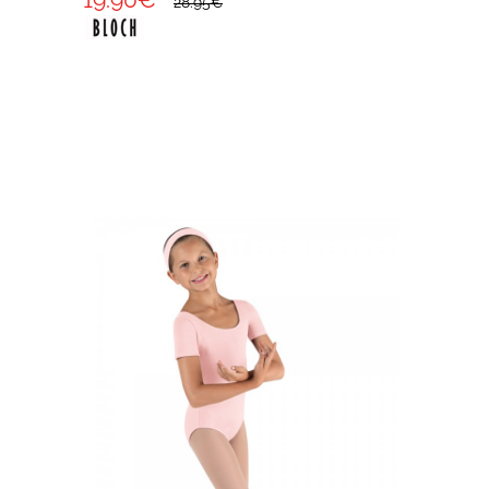
28.95€
*