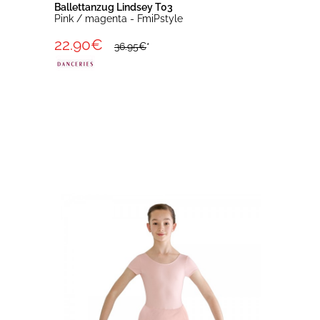
Ballettanzug Lindsey T03
Pink / magenta - FmiPstyle
22.90€
36.95€
*