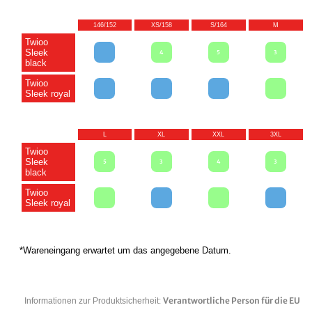
146/152
XS/158
S/164
M
Twioo
Sleek
4
5
3
black
Twioo
Sleek royal
L
XL
XXL
3XL
Twioo
Sleek
5
3
4
3
black
Twioo
Sleek royal
*Wareneingang erwartet um das angegebene Datum.
Verantwortliche Person für die EU
Informationen zur Produktsicherheit: