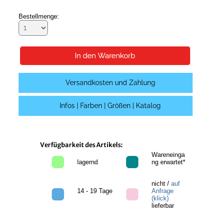
Bestellmenge:
Versandkosten und Zahlung
Infos | Farben | Größen | Katalog
Verfügbarkeit des Artikels:
Wareneinga
lagernd
ng erwartet*
nicht /
auf
14 - 19 Tage
Anfrage
(klick)
lieferbar