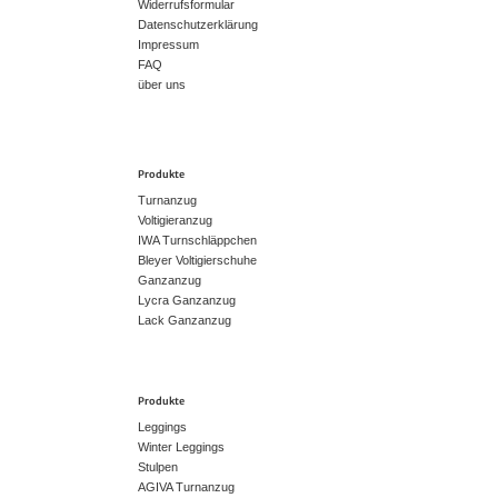
Widerrufsformular
Datenschutzerklärung
Impressum
FAQ
über uns
Produkte
Turnanzug
Voltigieranzug
IWA Turnschläppchen
Bleyer Voltigierschuhe
Ganzanzug
Lycra Ganzanzug
Lack Ganzanzug
Produkte
Leggings
Winter Leggings
Stulpen
AGIVA Turnanzug