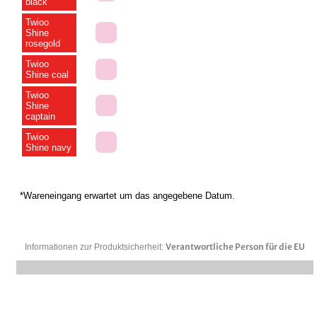
black
Twioo
Shine
rosegold
Twioo
Shine coal
Twioo
Shine
captain
Twioo
Shine navy
*Wareneingang erwartet um das angegebene Datum.
Verantwortliche Person für die EU
Informationen zur Produktsicherheit: