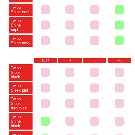
Twioo
3
Shine coal
Twioo
Shine
8
captain
Twioo
Shine navy
S/164
M
L
XL
Twioo
Sleek
black
Twioo
Sleek pink
Twioo
Sleek
turquoise
Twioo
Shine
black
Twioo