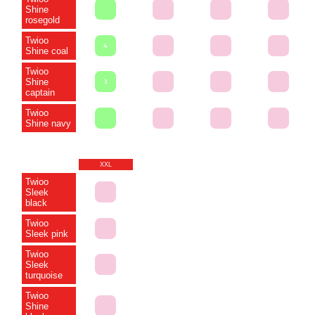
Shine
rosegold
Twioo
4
Shine coal
Twioo
Shine
3
captain
Twioo
Shine navy
XXL
Twioo
Sleek
black
Twioo
Sleek pink
Twioo
Sleek
turquoise
Twioo
Shine