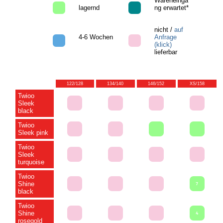
Wareneinga
lagernd
ng erwartet*
nicht /
auf
4-6 Wochen
Anfrage
(klick)
lieferbar
122/128
134/140
146/152
XS/158
Twioo
Sleek
black
Twioo
Sleek pink
Twioo
Sleek
turquoise
Twioo
Shine
7
black
Twioo
Shine
4
rosegold