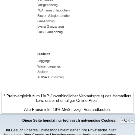
Voltigieranzug
IWA Turnschläppchen
Bleyer Voltigierschuhe
Ganzanzug
Lycra Ganzanzug
Lack Ganzanzug
Produkte
Leggings
Winter Leggings
Stulpen
AGIVA Turnanzug
* Preisvergleich zum UVP (unverbindlicher Verkaufspreis) des Herstellers
bzw. unser ehemaliger Online-Preis.
Alle Preise inkl. 19% MwSt. zzgl. Versandkosten.
© CospoArt GmbH | ChamaeleonStyle.de
- OK -
Diese Seite benutzt nur technisch notwendige Cookies.
Ihr Besuch unseres Onlineshops bleibt daher ihre Privatsache. Statt