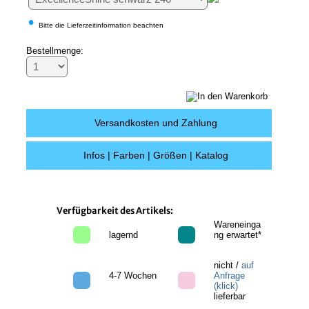
•
Bitte die Lieferzeitinformation beachten
Bestellmenge:
Versandkosten und Zahlung
Infos | Farben | Größen | Katalog
Verfügbarkeit des Artikels:
Wareneinga
lagernd
ng erwartet*
nicht /
auf
4-7 Wochen
Anfrage
(klick)
lieferbar