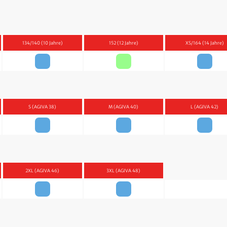
134/140 (10 Jahre)
152 (12 Jahre)
XS/164 (14 Jahre)
S (AGIVA 38)
M (AGIVA 40)
L (AGIVA 42)
2XL (AGIVA 46)
3XL (AGIVA 48)