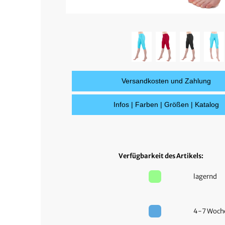
Versandkosten und Zahlung
Infos | Farben | Größen | Katalog
Verfügbarkeit des Artikels:
lagernd
4-7 Woc