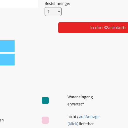
Bestellmenge:
Wareneingang
erwartet*
nicht /
auf Anfrage
hen
(klick)
lieferbar