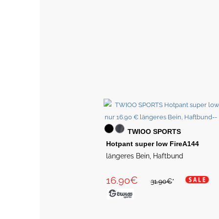
TWIOO SPORTS
Hotpant super low FireA144
längeres Bein, Haftbund
16.90€
31.90€
*