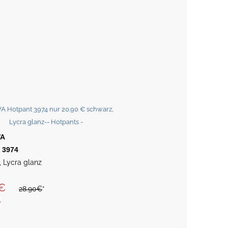
VA
 3974
 Lycra glanz
€
28.90€
*