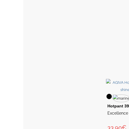
Hotpant 3
Excellence 
33.90€