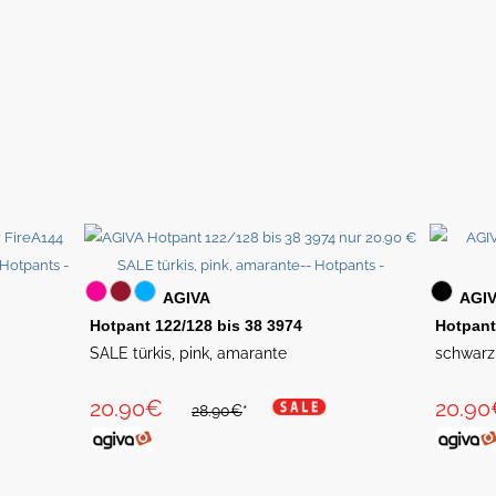
AGIVA
AGI
Hotpant 122/128 bis 38 3974
Hotpant
SALE türkis, pink, amarante
schwarz,
20.90€
20.90
28.90€
*