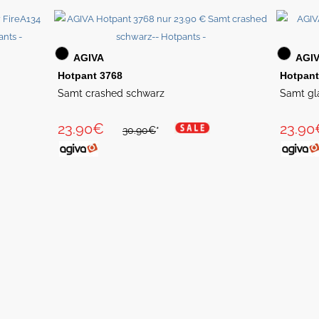
AGIVA
AGI
Hotpant 3768
Hotpant
Samt crashed schwarz
Samt gl
23.90€
23.90
30.90€
*