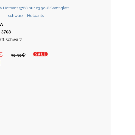
VA
 3768
att schwarz
€
30.90€
*