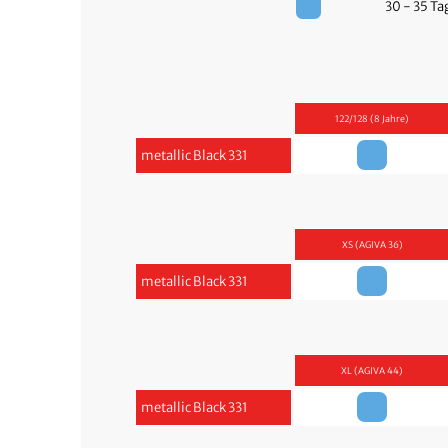
30 - 35 T
122/128 (8 Jahre)
metallic Black 331
XS (AGIVA 36)
metallic Black 331
XL (AGIVA 44)
metallic Black 331