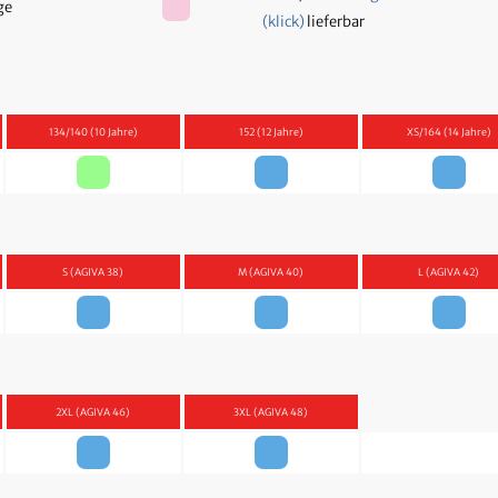
age
(klick)
lieferbar
134/140 (10 Jahre)
152 (12 Jahre)
XS/164 (14 Jahre)
S (AGIVA 38)
M (AGIVA 40)
L (AGIVA 42)
2XL (AGIVA 46)
3XL (AGIVA 48)