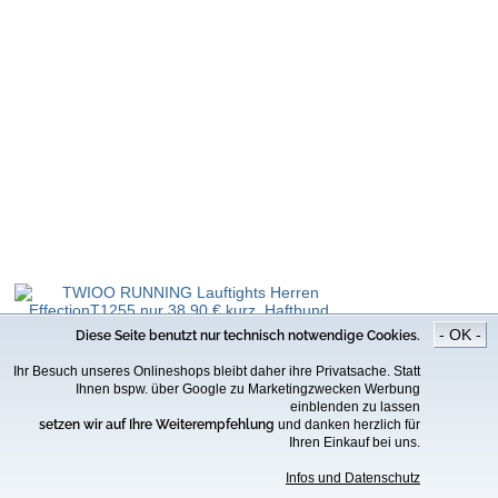
- OK -
Diese Seite benutzt nur technisch notwendige Cookies.
TWIOO RUNNING
Ihr Besuch unseres Onlineshops bleibt daher ihre Privatsache. Statt
Lauftights Herren EffectionT1255
Ihnen bspw. über Google zu Marketingzwecken Werbung
kurz, Haftbund, shine
einblenden zu lassen
setzen wir auf Ihre Weiterempfehlung
und danken herzlich für
38.90€
48.90€
*
Ihren Einkauf bei uns.
Infos und Datenschutz