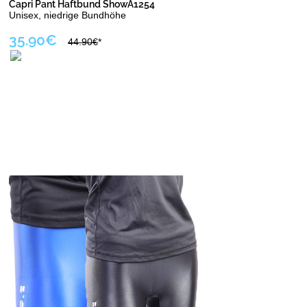
Capri Pant Haftbund ShowA1254
Unisex, niedrige Bundhöhe
35.90€
44.90€
*