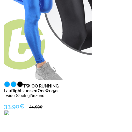
TWIOO RUNNING
Lauftights unisex OneX1250
Twioo Sleek glänzend
33.90€
44.90€
*