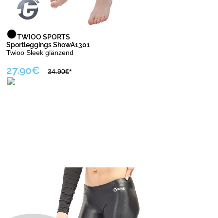
TWIOO SPORTS
Sportleggings ShowA1301
Twioo Sleek glänzend
27.90€
34.90€
*