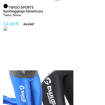
TWIOO SPORTS
Sportleggings ShowA1301
Twioo Shine
32.90€
39.90€
*