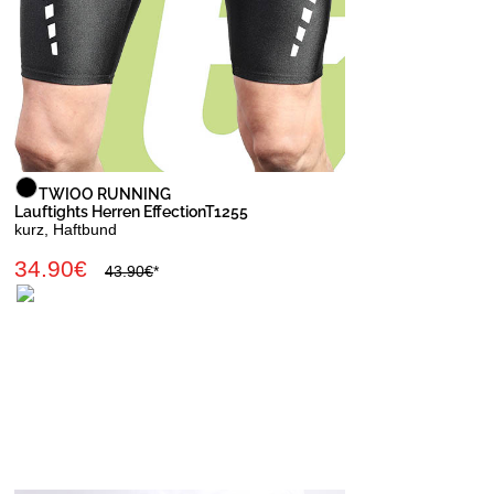
TWIOO RUNNING
Lauftights Herren EffectionT1255
kurz, Haftbund
34.90€
43.90€
*