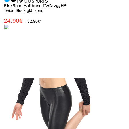
TWIOO SPORTS
Bike Short Haftbund TWA1255HB
Twioo Sleek glänzend
24.90€
32.90€
*