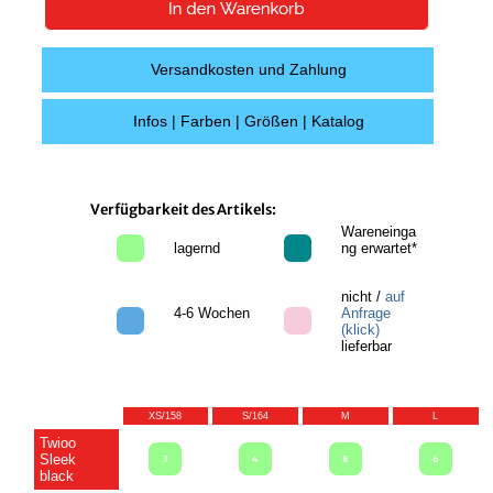
Versandkosten und Zahlung
Infos | Farben | Größen | Katalog
Verfügbarkeit des Artikels:
Wareneinga
lagernd
ng erwartet*
nicht /
auf
4-6 Wochen
Anfrage
(klick)
lieferbar
XS/158
S/164
M
L
Twioo
Sleek
3
4
8
6
black