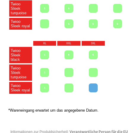
Twioo
Sleek
3
4
turquoise
Twioo
4
6
6
Sleek royal
XL
XXL
3XL
Twioo
Sleek
5
5
5
black
Twioo
Sleek
3
turquoise
Twioo
5
Sleek royal
*Wareneingang erwartet um das angegebene Datum.
Verantwortliche Person für die EU
Informationen zur Produktsicherheit: