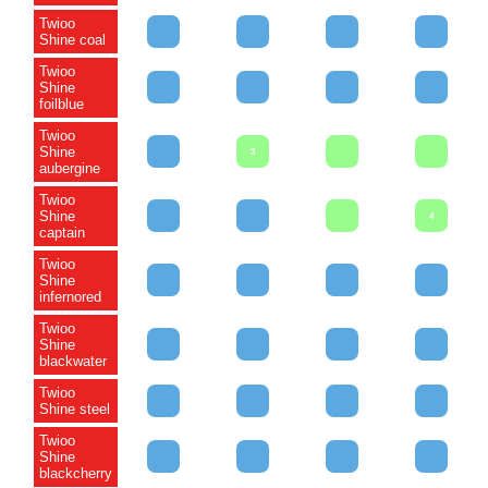
Twioo
Shine coal
Twioo
Shine
foilblue
Twioo
Shine
3
aubergine
Twioo
Shine
4
captain
Twioo
Shine
infernored
Twioo
Shine
blackwater
Twioo
Shine steel
Twioo
Shine
blackcherry