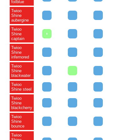
foilblue
Twioo
Shine
aubergine
Twioo
Shine
6
captain
Twioo
Shine
infernored
Twioo
Shine
blackwater
Twioo
Shine steel
Twioo
Shine
blackcherry
Twioo
Shine
bounce
Twioo
Shine