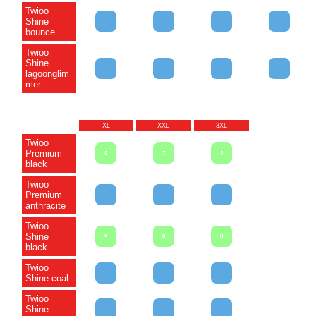
Twioo
Shine
bounce
Twioo
Shine
lagoonglim
mer
XL
XXL
3XL
Twioo
Premium
9
7
4
black
Twioo
Premium
anthracite
Twioo
Shine
9
8
8
black
Twioo
Shine coal
Twioo
Shine