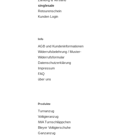
Zahlung & Versand
singlesale
Retourenschein
Kunden Login
Info
AGB und Kundeninformationen
Widerrufsbelehrung / Muster-
Widerrufsformular
Datenschutzerklärung
Impressum
FAQ
über uns
Produkte
Turnanzug
Voltigieranzug
IWA Turnschläppchen
Bleyer Voltigierschuhe
Ganzanzug