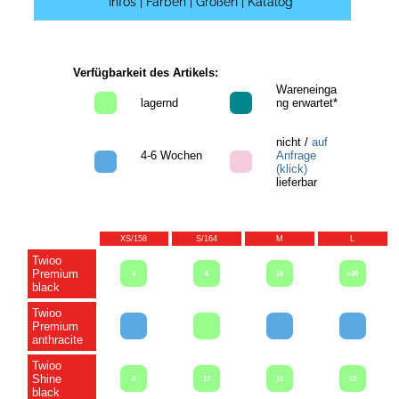
Infos | Farben | Größen | Katalog
Verfügbarkeit des Artikels:
Wareneinga
lagernd
ng erwartet*
nicht /
auf
4-6 Wochen
Anfrage
(klick)
lieferbar
XS/158
S/164
M
L
Twioo
Premium
4
4
18
>20
black
Twioo
Premium
anthracite
Twioo
Shine
4
17
11
12
black