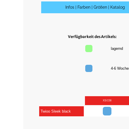
Infos | Farben | Größen | Katalog
Verfügbarkeit des Artikels:
lagernd
4-6 Woc
XS/158
Twioo Sleek black