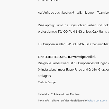
Freizeit – Looks.
Auf Anfrage auch bedruckt – z.B. mit eurem Team Log
Die Capritight wird in ausgesuchten Farben und Stof
professionelle TWIOO RUNNING unisex Capritights 
Für Gruppen in allen TWIOO SPORTS Farben und Mater
EINZELBESTELLUNG: nur vorrätige Artikel.
Die große Farbauswahl ist für Gruppenbestellungen
(Mindestabnahme 2 St. pro Farbe und Größe, Gruppen
anfragen)
Made in Europe
Material: 80% Polyamid, 20% Elasthan
Mehr Informationen auf der Herstellerseite
twioo-sports.com