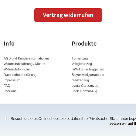
Vertrag widerrufen
Info
Produkte
AGB und Kundeninformationen
Turnanzug
Widerrufsbelehrung / Muster-
Voltigieranzug
Widerrufsformular
IWA Turnschläppchen
Datenschutzerklärung
Bleyer Voltigierschuhe
Impressum
Ganzanzug
FAQ
Lycra Ganzanzug
über uns
Lack Ganzanzug
h zum UVP (unverbindlicher Verkaufspreis) des Herstellers bzw. unser ehemalig
Ihr Besuch unseres Onlineshops bleibt daher ihre Privatsache. Statt Ihnen 
Alle Preise inkl. 19% MwSt. zzgl. Versandkosten.
setzen wir auf
© CospoArt GmbH | ChamaeleonStyle.de