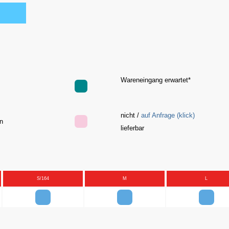
Wareneingang erwartet*
nicht /
auf Anfrage (klick)
hen
lieferbar
S/164
M
L