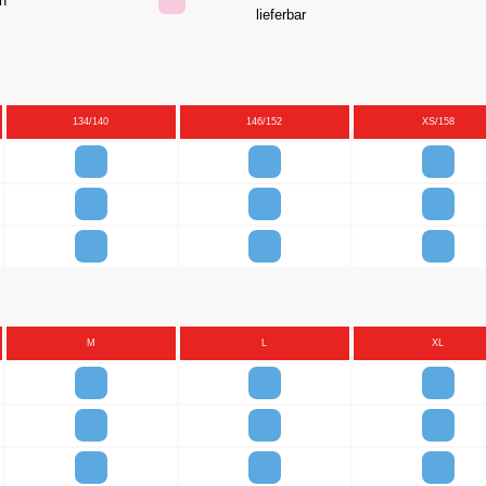
hen
lieferbar
134/140
146/152
XS/158
M
L
XL