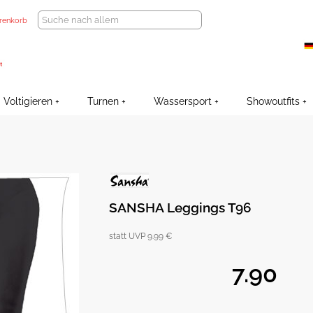
renkorb
Voltigieren
Turnen
Wassersport
Showoutfits
SANSHA Leggings T96
statt UVP 9.99 €