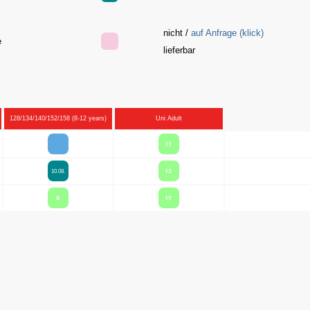
nicht /
auf Anfrage (klick)
ge
lieferbar
128/134/140/152/158 (8-12 years)
Uni Adult
13
13
10.08.
8
15