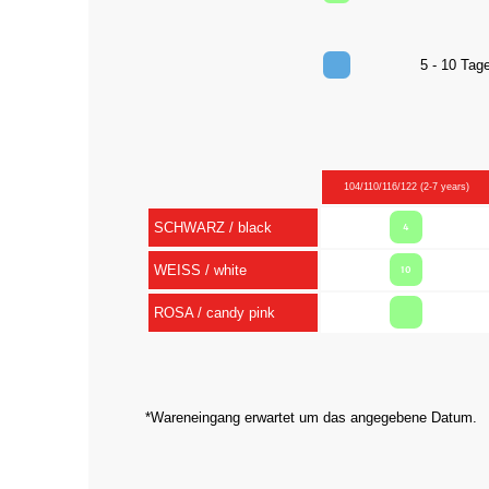
5 - 10 Ta
104/110/116/122 (2-7 years)
SCHWARZ / black
4
WEISS / white
10
ROSA / candy pink
*Wareneingang erwartet um das angegebene Datum.