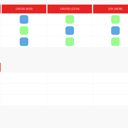
128/140 (8/10)
146/152) (12/14)
S/M (36/38)
6
6