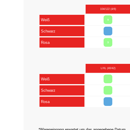
104/122 (4/6)
Weiß
9
Schwarz
Rosa
3
L/XL (40/42)
Weiß
Schwarz
Rosa
*Wareneingang erwartet um das angegebene Datum.