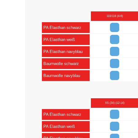
110/116 (4-6)
PA Elasthan schwarz
PA Elasthan weiß
PA Elasthan navyblau
Baumwolle schwarz
Baumwolle navyblau
XS (34) (12-14)
PA Elasthan schwarz
PA Elasthan weiß