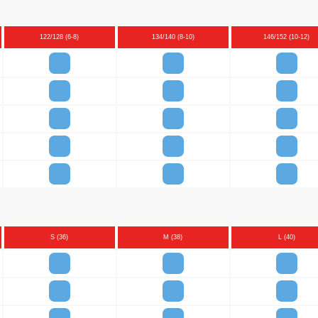
122/128 (6-8)
134/140 (8-10)
146/152 (10-12)
S (36)
M (38)
L (40)