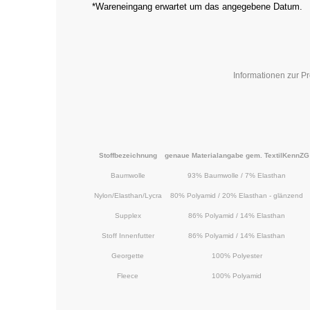
*Wareneingang erwartet um das angegebene Datum.
Informationen zur Pr
Stoffbezeichnung
genaue Materialangabe gem. TextilKennZG
Baumwolle
93% Baumwolle / 7% Elasthan
Nylon/Elasthan/Lycra
80% Polyamid / 20% Elasthan - glänzend
Supplex
86% Polyamid / 14% Elasthan
Stoff Innenfutter
86% Polyamid / 14% Elasthan
Georgette
100% Polyester
Fleece
100% Polyamid