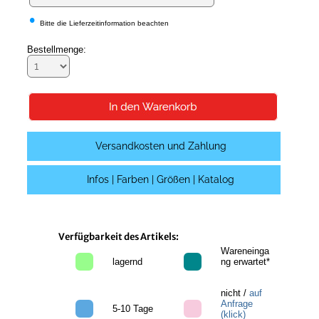
•
Bitte die Lieferzeitinformation beachten
Bestellmenge:
Versandkosten und Zahlung
Infos | Farben | Größen | Katalog
Verfügbarkeit des Artikels:
Wareneinga
lagernd
ng erwartet*
nicht /
auf
Anfrage
5-10 Tage
(klick)