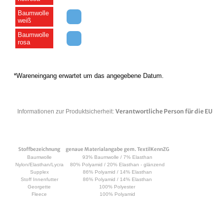
Baumwolle
weiß
Baumwolle
rosa
*Wareneingang erwartet um das angegebene Datum.
Verantwortliche Person für die EU
Informationen zur Produktsicherheit:
Stoffbezeichnung
genaue Materialangabe gem. TextilKennZG
Baumwolle
93% Baumwolle / 7% Elasthan
Nylon/Elasthan/Lycra
80% Polyamid / 20% Elasthan - glänzend
Supplex
86% Polyamid / 14% Elasthan
Stoff Innenfutter
86% Polyamid / 14% Elasthan
Georgette
100% Polyester
Fleece
100% Polyamid