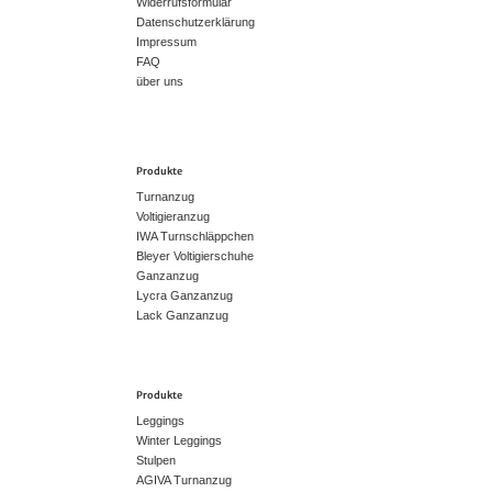
Widerrufsformular
Datenschutzerklärung
Impressum
FAQ
über uns
Produkte
Turnanzug
Voltigieranzug
IWA Turnschläppchen
Bleyer Voltigierschuhe
Ganzanzug
Lycra Ganzanzug
Lack Ganzanzug
Produkte
Leggings
Winter Leggings
Stulpen
AGIVA Turnanzug