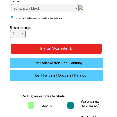
Farbe
•
Bitte die Lieferzeitinformation beachten
Bestellmenge:
Versandkosten und Zahlung
Infos | Farben | Größen | Katalog
Verfügbarkeit des Artikels:
Wareneinga
lagernd
ng erwartet*
nicht /
auf