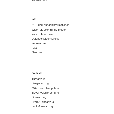
Kunden Login
Info
AGB und Kundeninformationen
Widerrufsbelehrung / Muster-
Widerrufsformular
Datenschutzerklärung
Impressum
FAQ
über uns
Produkte
Turnanzug
Voltigieranzug
IWA Turnschläppchen
Bleyer Voltigierschuhe
Ganzanzug
Lycra Ganzanzug
Lack Ganzanzug