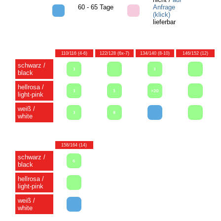
60 - 65 Tage
Anfrage
(klick)
lieferbar
110/116 (4-6)
122/128 (6x-7)
134/140 (8-10)
146/152 (12)
schwarz /
3
3
black
hellrosa /
3
3
>20
light-pink
weiß /
3
8
white
158/164 (14)
schwarz /
6
black
hellrosa /
light-pink
weiß /
white