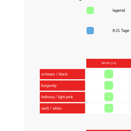
lagernd
8-21 Tag
98/104 (2-4)
schwarz / black
burgundy
hellrosa / light-pink
4
weiß / white
3