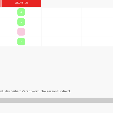
158/164 (14)
8
4
4
Verantwortliche Person für die EU
oduktsicherheit: