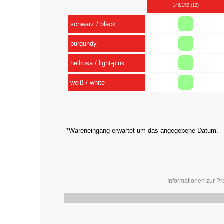
146/152 (12)
schwarz / black
burgundy
hellrosa / light-pink
weiß / white
4
*Wareneingang erwartet um das angegebene Datum.
Informationen zur Pr