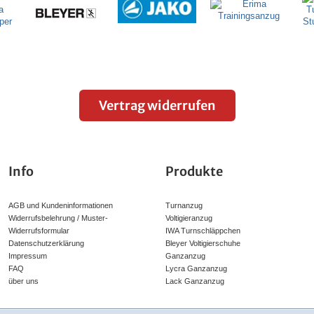
Vertrag widerrufen
Info
Produkte
AGB und Kundeninformationen
Turnanzug
Widerrufsbelehrung / Muster-
Voltigieranzug
Widerrufsformular
IWA Turnschläppchen
Datenschutzerklärung
Bleyer Voltigierschuhe
Impressum
Ganzanzug
FAQ
Lycra Ganzanzug
über uns
Lack Ganzanzug