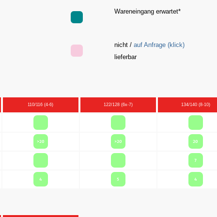
Wareneingang erwartet*
nicht /
auf Anfrage (klick)
e
lieferbar
110/116 (4-6)
122/128 (6x-7)
134/140 (8-10)
>20
>20
20
7
4
5
4