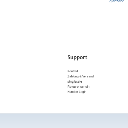
Support
Kontakt
Zahlung & Versand
singlesale
Retourenschein
Kunden Login
* Preisvergleic