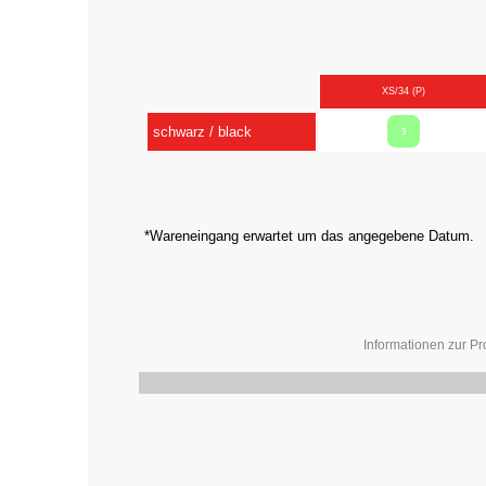
XS/34 (P)
schwarz / black
3
*Wareneingang erwartet um das angegebene Datum.
Informationen zur Pr