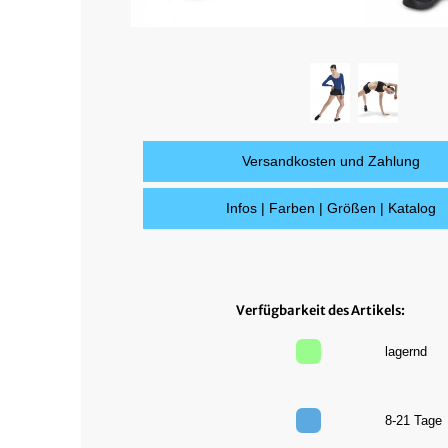
Versandkosten und Zahlung
Infos | Farben | Größen | Katalog
Verfügbarkeit des Artikels:
lagernd
8-21 Tag