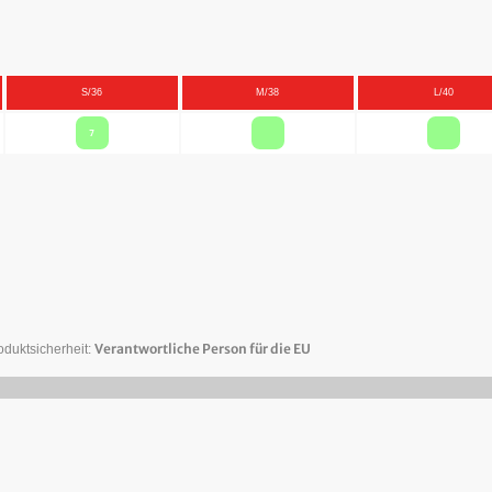
S/36
M/38
L/40
7
Verantwortliche Person für die EU
oduktsicherheit: