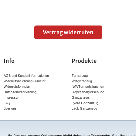
Vertrag widerrufen
Info
Produkte
AGB und Kundeninformationen
Turnanzug
Widerrufsbelehrung / Muster-
Voltigieranzug
Widerrufsformular
IWA Turnschläppchen
Datenschutzerklärung
Bleyer Voltigierschuhe
Impressum
Ganzanzug
FAQ
Lycra Ganzanzug
über uns
Lack Ganzanzug
h zum UVP (unverbindlicher Verkaufspreis) des Herstellers bzw. unser ehemalig