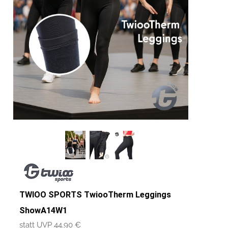
TWIOO SPORTS TwiooTherm Leggings
ShowA14W1
statt UVP 44.90 €