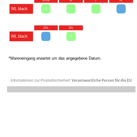
S/164
M
L
XL
WL black
3
XXL
3XL
WL black
3
*Wareneingang erwartet um das angegebene Datum.
Verantwortliche Person für die EU
Informationen zur Produktsicherheit: