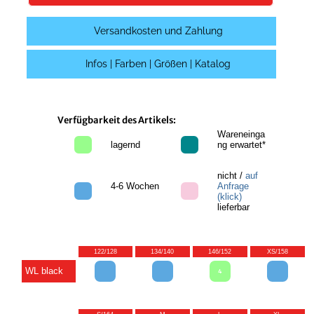
Versandkosten und Zahlung
Infos | Farben | Größen | Katalog
Verfügbarkeit des Artikels:
Wareneinga
lagernd
ng erwartet*
nicht /
auf
4-6 Wochen
Anfrage
(klick)
lieferbar
122/128
134/140
146/152
XS/158
WL black
4