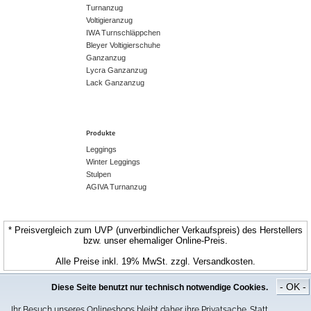
Turnanzug
Voltigieranzug
IWA Turnschläppchen
Bleyer Voltigierschuhe
Ganzanzug
Lycra Ganzanzug
Lack Ganzanzug
Produkte
Leggings
Winter Leggings
Stulpen
AGIVA Turnanzug
* Preisvergleich zum UVP (unverbindlicher Verkaufspreis) des Herstellers
bzw. unser ehemaliger Online-Preis.
Alle Preise inkl. 19% MwSt. zzgl. Versandkosten.
© CospoArt GmbH | ChamaeleonStyle.de
- OK -
Diese Seite benutzt nur technisch notwendige Cookies.
Ihr Besuch unseres Onlineshops bleibt daher ihre Privatsache. Statt