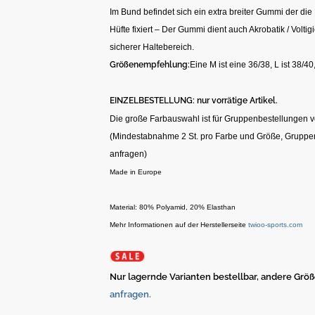
Im Bund befindet sich ein extra breiter Gummi der die 
Hüfte fixiert – Der Gummi dient auch Akrobatik / Voltig
sicherer Haltebereich.
Größenempfehlung:
Eine M ist eine 36/38, L ist 38/40,
EINZELBESTELLUNG: nur vorrätige Artikel.
Die große Farbauswahl ist für Gruppenbestellungen 
(Mindestabnahme 2 St. pro Farbe und Größe, Gruppen
anfragen)
Made in Europe
Material: 80% Polyamid, 20% Elasthan
Mehr Informationen auf der Herstellerseite
twioo-sports.com
Nur lagernde Varianten bestellbar, andere Größ
anfragen.