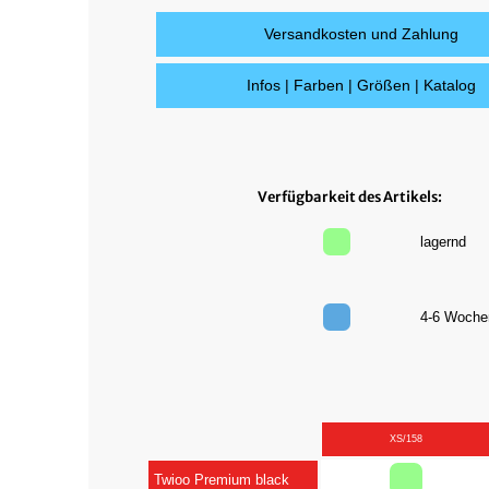
Versandkosten und Zahlung
Infos | Farben | Größen | Katalog
Verfügbarkeit des Artikels:
lagernd
4-6 Woc
XS/158
Twioo Premium black