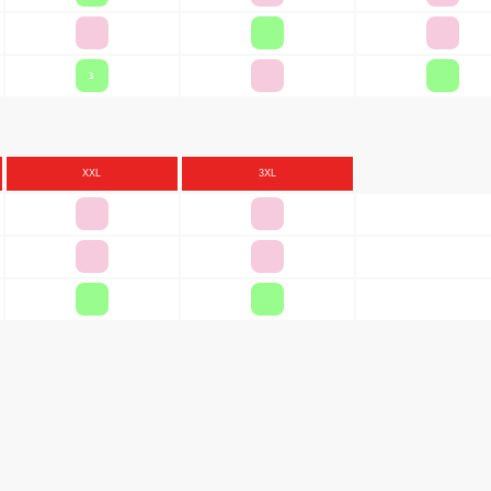
3
XXL
3XL