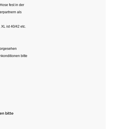
Hose fest in der
ierpartnern als
 XL ist 40/42 etc.
vorgesehen
konditionen bitte
en bitte