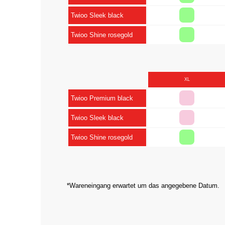
Twioo Sleek black
Twioo Shine rosegold
XL
Twioo Premium black
Twioo Sleek black
Twioo Shine rosegold
*Wareneingang erwartet um das angegebene Datum.