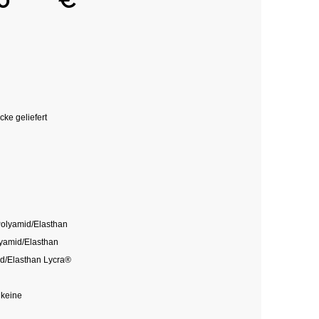
ke geliefert
Polyamid/Elasthan
yamid/Elasthan
d/Elasthan Lycra®
 keine