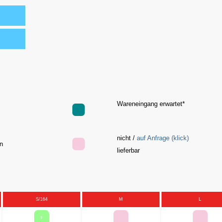
Wareneingang erwartet*
nicht /
auf Anfrage (klick)
hen
lieferbar
S/164
M
L
3