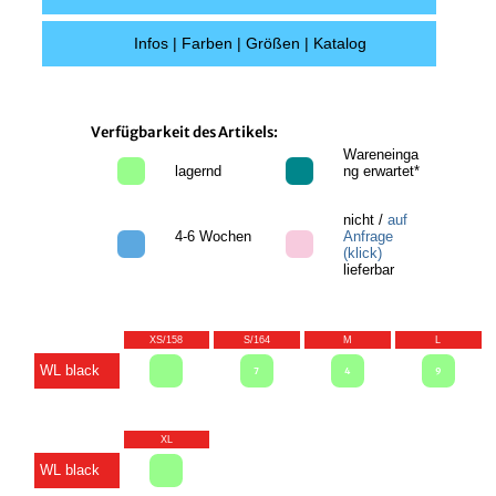
Infos | Farben | Größen | Katalog
Verfügbarkeit des Artikels:
Wareneinga
lagernd
ng erwartet*
nicht /
auf
4-6 Wochen
Anfrage
(klick)
lieferbar
XS/158
S/164
M
L
WL black
7
4
9
XL
WL black