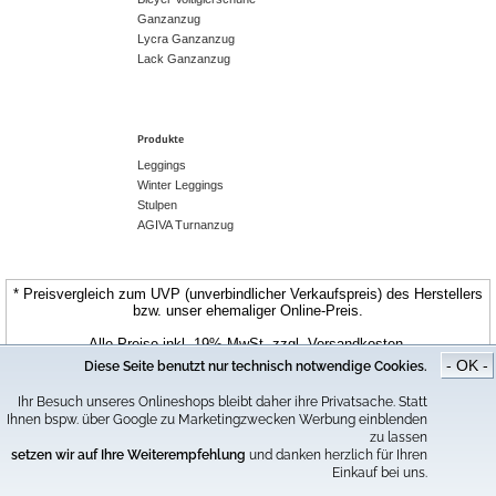
Ganzanzug
Lycra Ganzanzug
Lack Ganzanzug
Produkte
Leggings
Winter Leggings
Stulpen
AGIVA Turnanzug
* Preisvergleich zum UVP (unverbindlicher Verkaufspreis) des Herstellers
bzw. unser ehemaliger Online-Preis.
Alle Preise inkl. 19% MwSt. zzgl. Versandkosten.
- OK -
Diese Seite benutzt nur technisch notwendige Cookies.
© CospoArt GmbH | ChamaeleonStyle.de
Ihr Besuch unseres Onlineshops bleibt daher ihre Privatsache. Statt
Ihnen bspw. über Google zu Marketingzwecken Werbung einblenden
zu lassen
setzen wir auf Ihre Weiterempfehlung
und danken herzlich für Ihren
Einkauf bei uns.