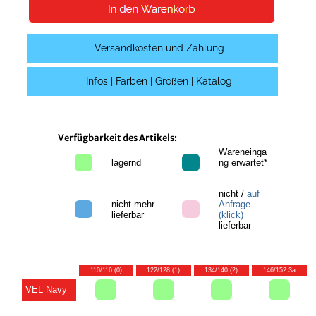
Versandkosten und Zahlung
Infos | Farben | Größen | Katalog
Verfügbarkeit des Artikels:
Wareneinga
lagernd
ng erwartet*
nicht /
auf
nicht mehr
Anfrage
lieferbar
(klick)
lieferbar
110/116 (0)
122/128 (1)
134/140 (2)
146/152 3a
VEL Navy