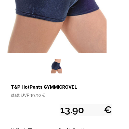
T&P HotPants GYMMICROVEL
statt UVP 19.90 €
€