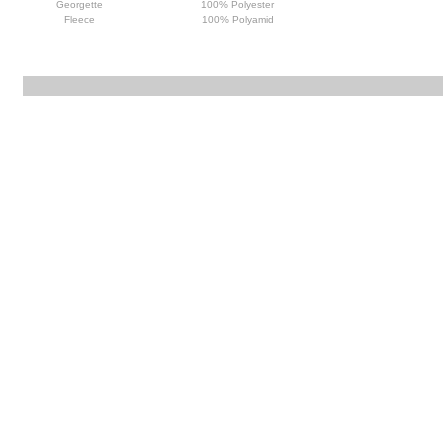
Georgette
100% Polyester
Fleece
100% Polyamid