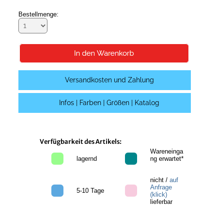
Bestellmenge:
Versandkosten und Zahlung
Infos | Farben | Größen | Katalog
Verfügbarkeit des Artikels:
Wareneinga
lagernd
ng erwartet*
nicht /
auf
Anfrage
5-10 Tage
(klick)
lieferbar