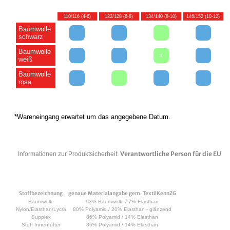
110/116 (4-6)
122/128 (6-8)
134/140 (8-10)
146/152 (10-12)
Baumwolle
schwarz
Baumwolle
3
weiß
Baumwolle
rosa
*Wareneingang erwartet um das angegebene Datum.
Verantwortliche Person für die EU
Informationen zur Produktsicherheit:
Stoffbezeichnung
genaue Materialangabe gem. TextilKennZG
Baumwolle
93% Baumwolle / 7% Elasthan
Nylon/Elasthan/Lycra
80% Polyamid / 20% Elasthan - glänzend
Supplex
86% Polyamid / 14% Elasthan
Stoff Innenfutter
86% Polyamid / 14% Elasthan