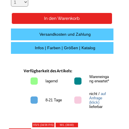
Versandkosten und Zahlung
Infos | Farben | Größen | Katalog
Verfügbarkeit des Artikels:
Wareneinga
lagernd
ng erwartet*
nicht /
auf
Anfrage
8-21 Tage
(klick)
lieferbar
XS/S (34/36 P/S)
M/L (38/40)