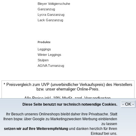
Bleyer Voltigierschuhe
Ganzanzug
Lycra Ganzanzug
Lack Ganzanzug
Produkte
Leggings
Winter Leggings
Stulpen
AGIVA Turnanzug
* Preisvergleich zum UVP (unverbindlicher Verkaufspreis) des Herstellers
bzw. unser ehemaliger Online-Preis.
Alle Preise inkl. 19% MwSt. zzgl. Versandkosten.
- OK -
Diese Seite benutzt nur technisch notwendige Cookies.
© CospoArt GmbH | ChamaeleonStyle.de
Ihr Besuch unseres Onlineshops bleibt daher ihre Privatsache. Statt
Ihnen bspw. über Google zu Marketingzwecken Werbung einblenden
zu lassen
setzen wir auf Ihre Weiterempfehlung
und danken herzlich für Ihren
Einkauf bei uns.