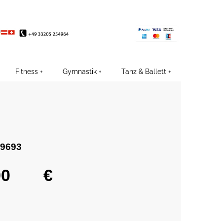
EE
Fitness
Gymnastik
Tanz & Ballett
39693
€