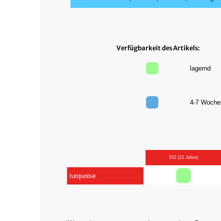
Verfügbarkeit des Artikels:
lagernd
4-7 Woc
152 (12 Jahre)
turquoise