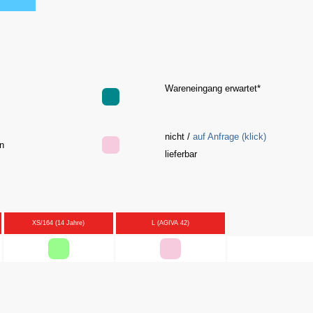
Wareneingang erwartet*
nicht /
auf Anfrage (klick)
hen
lieferbar
XS/164 (14 Jahre)
L (AGIVA 42)