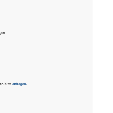
agen
en bitte
anfragen.