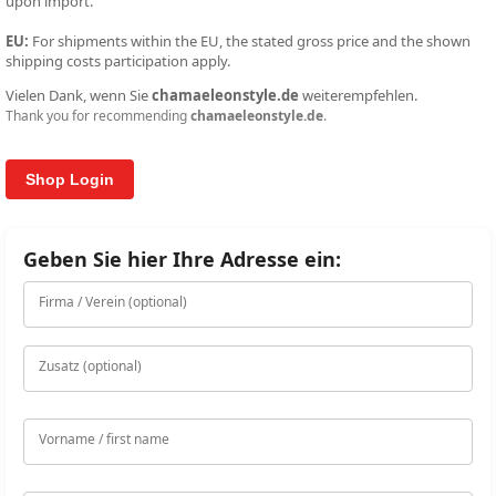
upon import.
EU:
For shipments within the EU, the stated gross price and the shown
shipping costs participation apply.
Vielen Dank, wenn Sie
chamaeleonstyle.de
weiterempfehlen.
Thank you for recommending
chamaeleonstyle.de
.
Shop Login
Geben Sie hier Ihre Adresse ein:
Emailadresse oder Kundennummer
Firma / Verein (optional)
Zusatz (optional)
Ihr Passwort
Vorname / first name
LOGIN