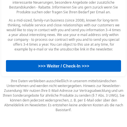
interessante Neuerungen, besondere Angebote oder zusätzliche
Bestandskunden - Rabatte. Informieren Sie uns gern zurück wenn Sie
Produkte suchen oder fragen Sie Ihren Bedarf per Email an.
As a mid-sized, family-run business (since 2008), known for long-term
thinking, reliable service and close relationships with our customers we
would like to stay in contact with you and send you information 3–4 times
a year about interesting news. We use your e-mail address only within
our company - to process our contract with you and to send you special
offers 3-4 times a year. You can object to this use at any time, for
example by e-mail or via the unsubscribe link in the newsletter.
>>> Weiter / Check-In >>>
Ihre Daten verbleiben ausschließlich in unserem mittelständischen
Unternehmen und werden nicht weitergegeben. Hinweis zur Newsletter-
Zusendung: Wir nutzen Ihre E-Mail-Adresse zur Vertragsabwicklung und um
Ihnen Sonderangebote für ähnliche Produkte zu senden (§ 7 Abs. 3 UWG). Sie
können dem jederzeit widersprechen, z. B. per E-Mail oder über den
Abmeldelink im Newsletter. Es entstehen keine anderen Kosten als die nach
Basistarif.